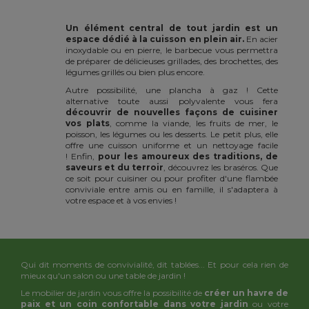
Un élément central de tout jardin est un
espace dédié à la cuisson en plein air.
En acier
inoxydable ou en pierre, le barbecue vous permettra
de préparer de délicieuses grillades, des brochettes, des
légumes grillés ou bien plus encore.
Autre possibilité, une plancha à gaz ! Cette
alternative toute aussi polyvalente vous fera
découvrir de nouvelles façons de cuisiner
vos plats
, comme la viande, les fruits de mer, le
poisson, les légumes ou les desserts. Le petit plus, elle
offre une cuisson uniforme et un nettoyage facile
! Enfin,
pour les amoureux des traditions, de
saveurs et du terroir
, découvrez les braséros. Que
ce soit pour cuisiner ou pour profiter d'une flambée
conviviale entre amis ou en famille, il s'adaptera à
votre espace et à vos envies !
Qui dit moments de convivialité, dit tablées... Et pour cela rien de
mieux qu'un salon ou une table de jardin !
Le mobilier de jardin vous offre la possibilité de
créer un havre de
paix et un coin confortable dans votre jardin
ou votre