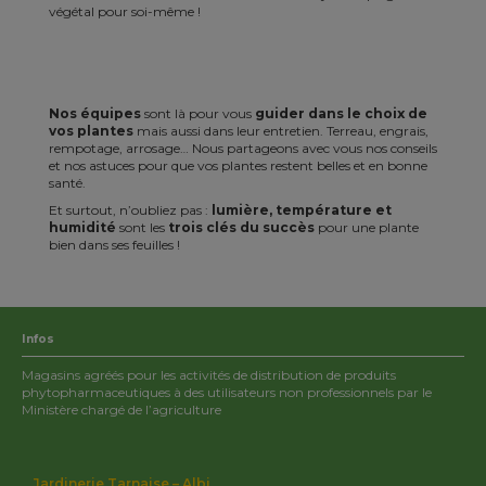
végétal pour soi-même !
Nos équipes
sont là pour vous
guider dans le choix
de
vos plantes
mais aussi dans leur entretien. Terreau, engrais,
rempotage, arrosage… Nous partageons avec vous nos conseils
et nos astuces pour que vos plantes restent belles et en bonne
santé.
Et surtout, n’oubliez pas :
lumière, température et
humidité
sont les
trois clés du succès
pour une plante
bien dans ses feuilles !
Infos
Magasins agréés pour les activités de distribution de produits
phytopharmaceutiques à des utilisateurs non professionnels par le
Ministère chargé de l’agriculture
Jardinerie Tarnaise – Albi