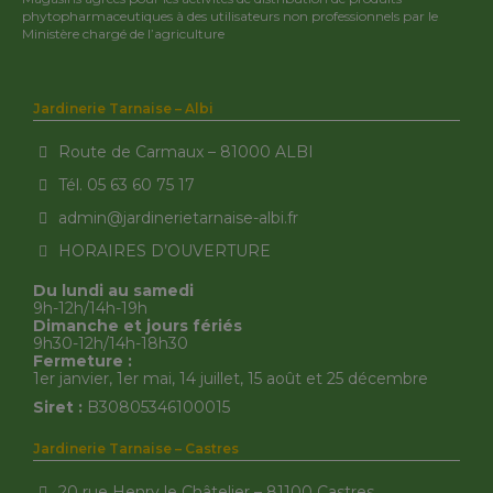
phytopharmaceutiques à des utilisateurs non professionnels par le
Ministère chargé de l’agriculture
Jardinerie Tarnaise – Albi
Route de Carmaux – 81000 ALBI
Tél. 05 63 60 75 17
admin@jardinerietarnaise-albi.fr
HORAIRES D’OUVERTURE
Du lundi au samedi
9h-12h/14h-19h
Dimanche et jours fériés
9h30-12h/14h-18h30
Fermeture :
1er janvier, 1er mai, 14 juillet, 15 août et 25 décembre
Siret :
B30805346100015
Jardinerie Tarnaise – Castres
20 rue Henry le Châtelier – 81100 Castres