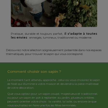
Pratique, durable et toujours parfait,
il s'adapte à toutes
les envies
: enneigés, lumineux, traditionnel ou moderne.
Découvrez notre sélection soigneusement présentée dans nos espaces
thématiques, pour trouver le sapin qui vous correspond.
Comment choisir son sapin ?
Le moment tant attendu approche : celui où vous choisirez le sapin
de Noël qui illuminera votre maison et deviendra la pièce maîtresse
de votre décoration.
Que vous optiez pour un sapin coupé, majestueux et traditionnel,
ou pour un sapin en pot à replanter au jardin, plusieurs critères
peuvent orienter votre choix : la variété, la taille, ou encore ce que
vous souhaitez en faire une fois les fêtes terminées.