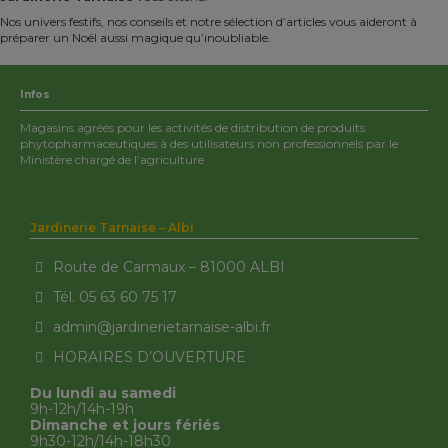
Nos univers festifs, nos conseils et notre sélection d’articles vous aideront à
préparer un Noël aussi magique qu’inoubliable.
Infos
Magasins agréés pour les activités de distribution de produits
phytopharmaceutiques à des utilisateurs non professionnels par le
Ministère chargé de l’agriculture
Jardinerie Tarnaise – Albi
Route de Carmaux – 81000 ALBI
Tél. 05 63 60 75 17
admin@jardinerietarnaise-albi.fr
HORAIRES D’OUVERTURE
Du lundi au samedi
9h-12h/14h-19h
Dimanche et jours fériés
9h30-12h/14h-18h30